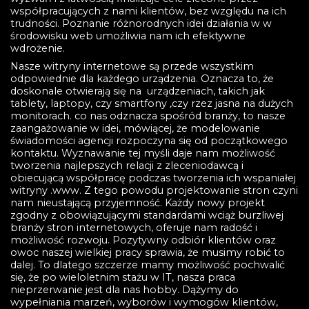
współpracujących z nami klientów, bez względu na ich
trudności. Poznanie różnorodnych idei działania w w
środowisku web umożliwia nam ich efektywne
wdrożenie.
Nasze witryny internetowe są przede wszystkim
odpowiednie dla każdego urządzenia. Oznacza to, że
doskonale otwierają się na urządzeniach, takich jak
tablety, laptopy, czy smartfony ,czy rzez jasna na dużych
monitorach. co nas odznacza spośród branży, to nasze
zaangażowanie w idei, mówiącej, że modelowanie
świadomości agencji rozpoczyna się od początkowego
kontaktu. Wyznawanie tej myśli daje nam możliwość
tworzenia najlepszych relacji z zleceniodawcą i
obiecującą współpracę podczas tworzenia ich wspaniałej
witryny .www. Z tego powodu projektowanie stron czyni
nam nieustającą przyjemność. Każdy nowy projekt
zgodny z obowiązującymi standardami wciąż burzliwej
branży stron internetowych, oferuje nam radość i
możliwość rozwoju. Pozytywny odbiór klientów oraz
owoc naszej wielkiej pracy sprawia, że musimy robić to
dalej. To dlatego szczerze mamy możliwość pochwalić
się, że po wieloletnim stażu w IT, nasza praca
nieprzerwanie jest dla nas hobby. Dążymy do
wypełniania marzeń, wyborów i wymogów klientów,